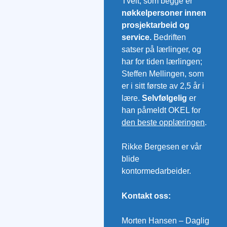
Tveit, som begge er
nøkkelpersoner innen
prosjektarbeid og
service.
Bedriften
satser på lærlinger, og
har for tiden lærlingen;
Steffen Mellingen, som
er i sitt første av 2,5 år i
lære.
Selvfølgelig
er
han påmeldt OKEL for
den beste opplæringen
.
Rikke Bergesen er vår
blide
kontormedarbeider.
Kontakt oss:
Morten Hansen – Daglig