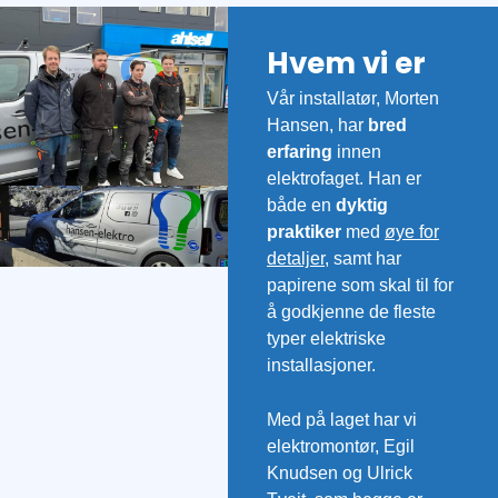
Hvem vi er
Vår installatør, Morten
Hansen, har
bred
erfaring
innen
elektrofaget. Han er
både en
dyktig
praktiker
med
øye for
detaljer
, samt har
papirene som skal til for
å godkjenne de fleste
typer elektriske
installasjoner.
Med på laget har vi
elektromontør, Egil
Knudsen og Ulrick