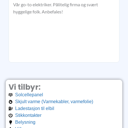
Vår go-to elektriker. Pålitelig firma og svært
So
hyggelige folk. Anbefales!
kv
el
ti
Vi tilbyr:
Solcellepanel
Skjult varme (Varmekabler, varmefolie)
Ladestasjon til elbil
Stikkontakter
Belysning