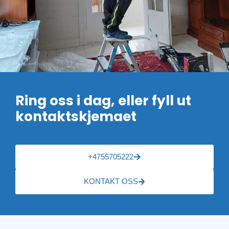
Ring oss i dag, eller fyll ut
kontaktskjemaet
+4755705222
KONTAKT OSS