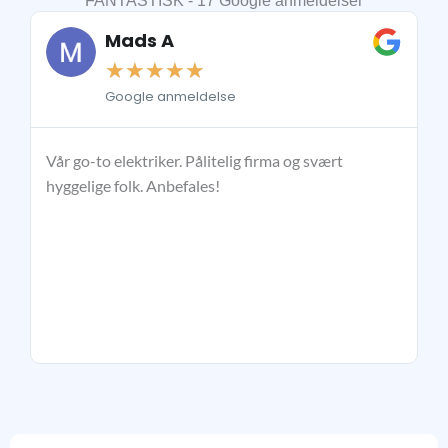
FANTASTISK - 17 Google anmeldelser
Mads A
☆
☆
☆
☆
☆
Google anmeldelse
Vår go-to elektriker. Pålitelig firma og svært
So
hyggelige folk. Anbefales!
kv
el
ti