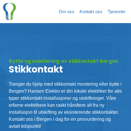
Hopp
rett
Om oss
Kontakt oss
Tjenester
til
innholdet
Bytte og montering av stikkontakt Bergen
Stikkontakt
Trenger du hjelp med stikkontakt montering eller bytte i
Bergen? Hansen Elektro er din lokale elektriker for alle
typer stikkontakt-installasjoner og utskiftninger. Våre
erfarne elektrikere kan raskt håndtere alt fra ny
installasjon til utskifting av eksisterende stikkontakter.
Kontakt oss i Bergen i dag for en prisvurdering og
avtalt tidspunkt!