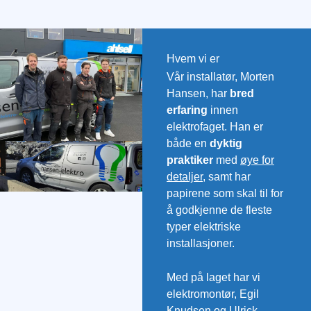
Hvem vi er
Vår installatør, Morten
Hansen, har
bred
erfaring
innen
elektrofaget. Han er
både en
dyktig
praktiker
med
øye for
detaljer
, samt har
papirene som skal til for
å godkjenne de fleste
typer elektriske
installasjoner.
Med på laget har vi
elektromontør, Egil
Knudsen og Ulrick