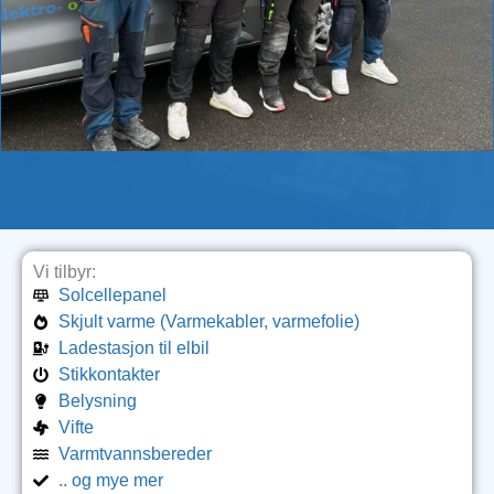
Vi tilbyr:
Solcellepanel
Skjult varme (Varmekabler, varmefolie)
Ladestasjon til elbil
Stikkontakter
Belysning
Vifte
Varmtvannsbereder
.. og mye mer