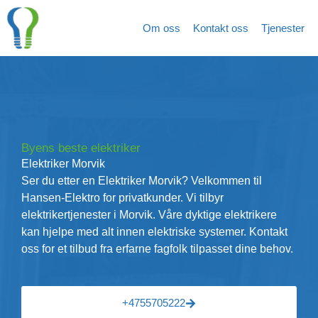
Hopp
rett
Om oss
Kontakt oss
Tjenester
til
innholdet
Byens beste elektriker
Elektriker Morvik
Ser du etter en Elektriker Morvik? Velkommen til
Hansen-Elektro for privatkunder. Vi tilbyr
elektrikertjenester i Morvik. Våre dyktige elektrikere
kan hjelpe med alt innen elektriske systemer. Kontakt
oss for et tilbud fra erfarne fagfolk tilpasset dine behov.
+4755705222