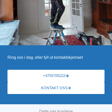
Ring oss i dag, eller fyll ut kontaktskjemaet
+4755705222
KONTAKT OSS
Dette sier kundene