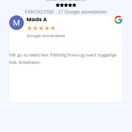
FANTASTISK - 17 Google anmeldelser
Mads A
☆
☆
☆
☆
☆
Google anmeldelse
Vår go-to elektriker. Pålitelig firma og svært hyggelige
Soli
folk. Anbefales!
kval
elek
alle