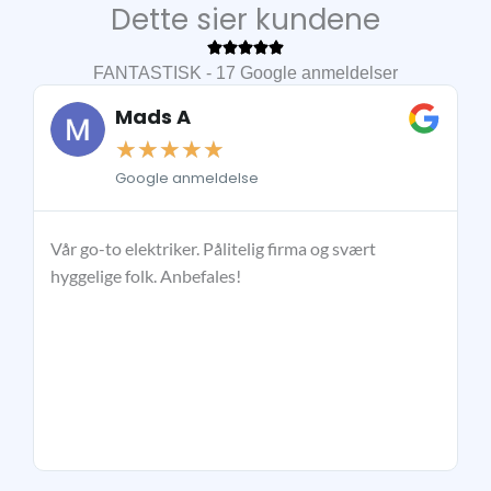
Dette sier kundene
FANTASTISK - 17 Google anmeldelser
Mads A
☆
☆
☆
☆
☆
Google anmeldelse
Vår go-to elektriker. Pålitelig firma og svært
So
hyggelige folk. Anbefales!
kv
el
ti