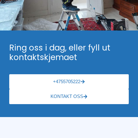
Ring oss i dag, eller fyll ut
kontaktskjemaet
+4755705222
KONTAKT OSS