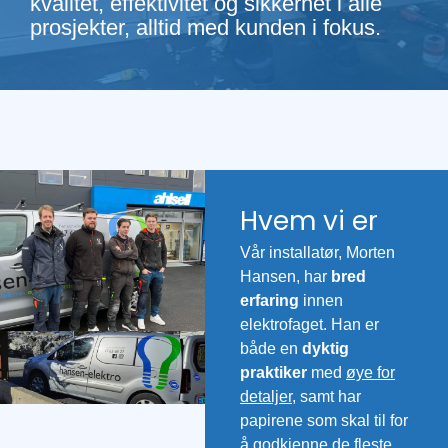
kvalitet, effektivitet og sikkerhet i alle
prosjekter, alltid med kunden i fokus.
Hvem vi er
Vår installatør, Morten
Hansen, har
bred
erfaring
innen
elektrofaget. Han er
både en
dyktig
praktiker
med
øye for
detaljer
, samt har
papirene som skal til for
å godkjenne de fleste